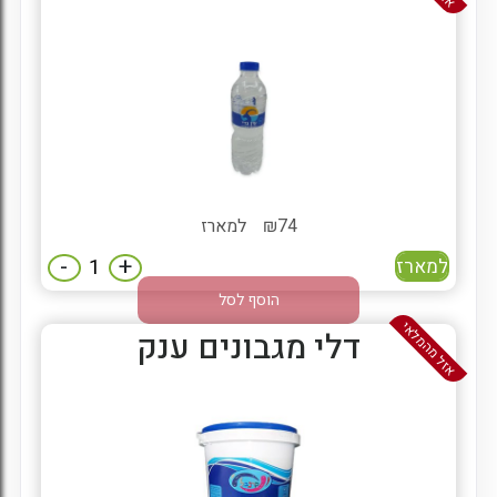
74
₪
למארז
-
+
למארז
הוסף לסל
אזל מהמלאי
דלי מגבונים ענק