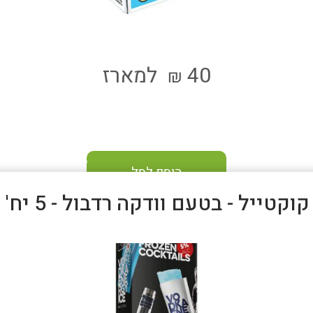
40
למארז
₪
הוסף לסל
טייל - בטעם וודקה רדבול - 5 יח' - כשר