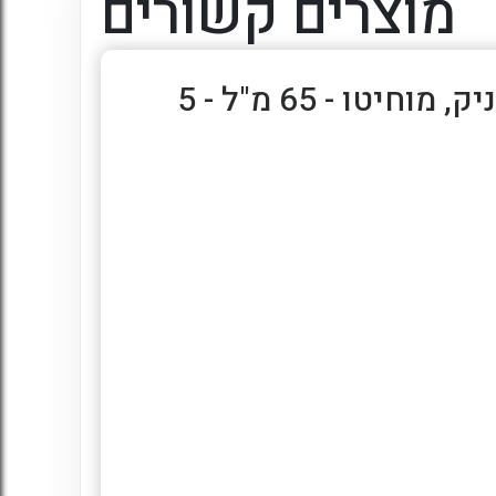
מוצרים קשורים
שלוק קוקטייל בטעמים - לימונצלו, וודקה רדבול, תות, ג'ין וטוניק, מוחיטו - 65 מ"ל - 5