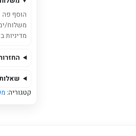
משלוחי
בקבוק
פלסטיק
הוסף פה ט
500
משלוח/ימ
מ"ל
מדיניות ב
ישראלי
החזרות
שאלות 
קטגוריה:
מש