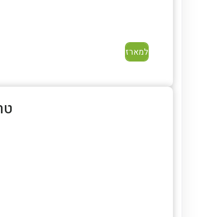
למארז
טרו