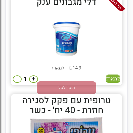
אזל מהמלאי
דלי מגבונים ענק
14.9
₪
למארז
-
+
למארז
הוסף לסל
טרופית עם פקק לסגירה
חוזרת - 40 יח' - כשר