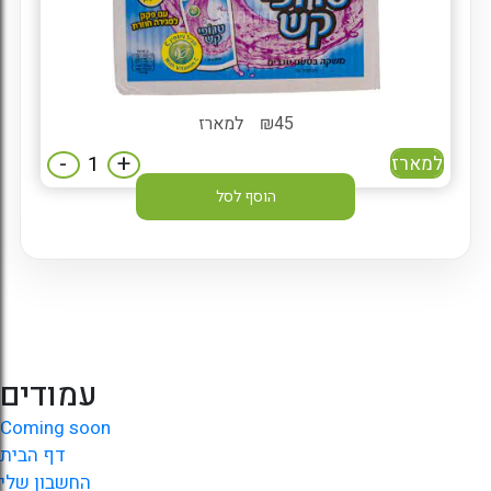
45
₪
למארז
-
+
למארז
הוסף לסל
עמודים
Coming soon
דף הבית
החשבון שלי