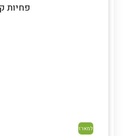
פחיות קוקה קו
למארז