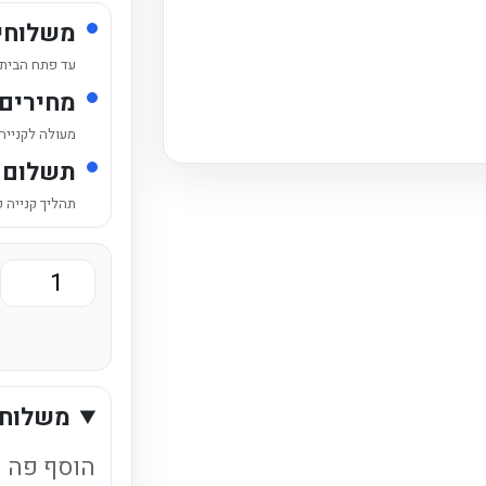
משלוחי
עד פתח הבית /
מחירים
מעולה לקנייה
תשלום 
תהליך קנייה 
כמות
של
ארגז
ספרינג
משלוחי
פחית
תפוח
הוסף פה ט