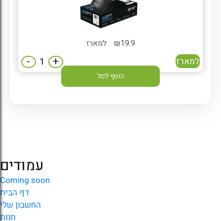
19.9
₪
למארז
-
+
למארז
הוסף לסל
עמודים
Coming soon
דף הבית
החשבון שלי
חנות