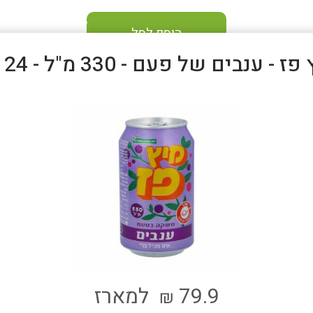
הוסף לסל
ז - ענבים של פעם - 330 מ"ל - 24 יח'
79.9
למארז
₪