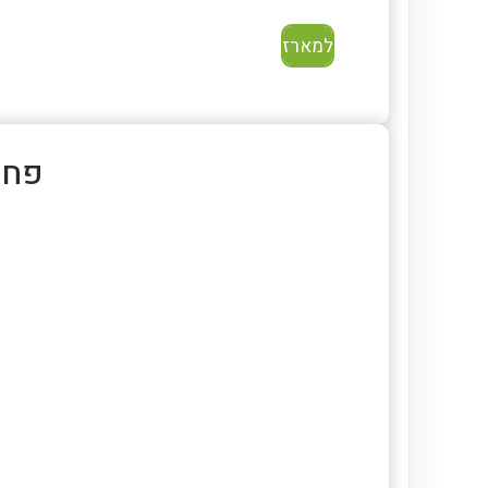
למארז
פחיות