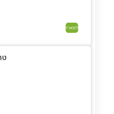
למארז
טרו