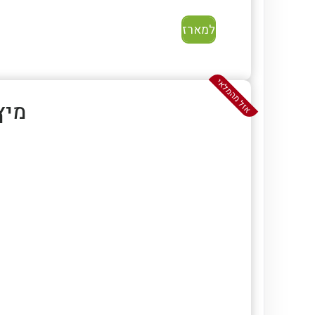
למארז
אזל מהמלאי
מיץ תו