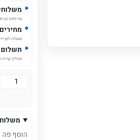
משלוחי
עד פתח הבית /
מחירים
מעולה לקנייה
תשלום 
תהליך קנייה 
כמות
של
ארגז
פיוזטי
משלוחי
אפרסק
500מ"ל
הוסף פה ט