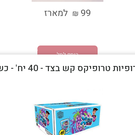
99
למארז
₪
הוסף לסל
פיות טרופיקס קש בצד - 40 יח' - כשר