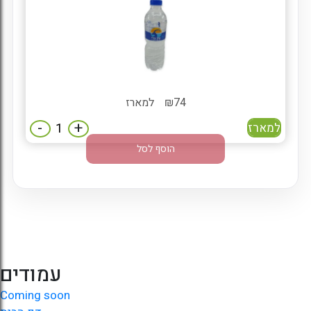
74
₪
למארז
-
+
למארז
הוסף לסל
עמודים
Coming soon