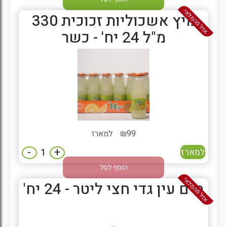
אזל מהמלאי
מיץ אשכוליות זכוכית 330
מ"ל 24 יח' - כשר
99
₪
למארז
-
+
למארז
הוסף לסל
אזל מהמלאי
מים עין גדי חצי ליטר - 24 יח'