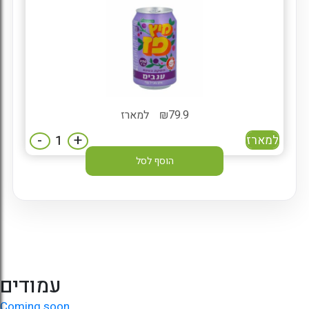
79.9
₪
למארז
-
+
למארז
הוסף לסל
עמודים
Coming soon