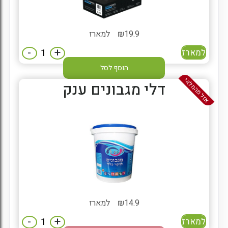
19.9
₪
למארז
-
+
למארז
הוסף לסל
אזל מהמלאי
דלי מגבונים ענק
14.9
₪
למארז
-
+
למארז