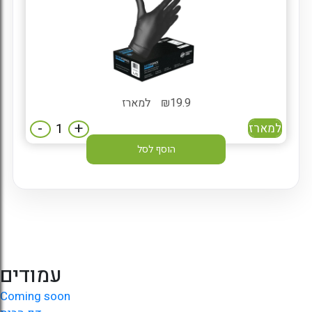
19.9
₪
למארז
-
+
למארז
הוסף לסל
עמודים
Coming soon