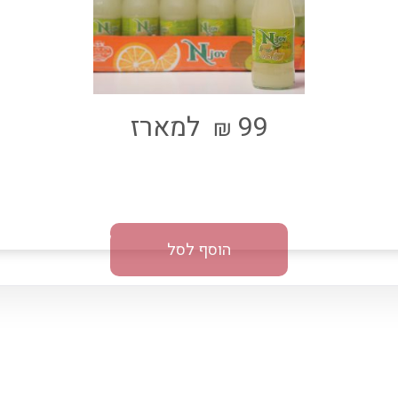
99
למארז
₪
הוסף לסל