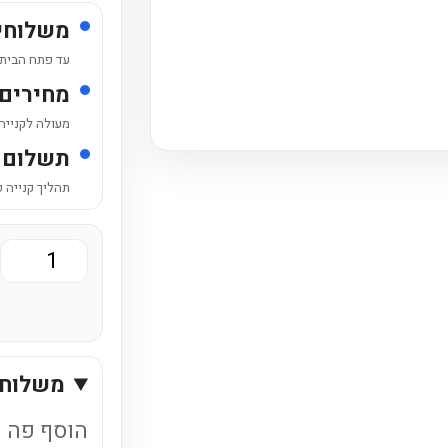
משלוחי
עד פתח הבית /
מחירים
מעולה לקנייה
תשלום 
תהליך קנייה 
כמות
של
מים
בטעמים
משלוחי
שוופס
בטעם
הוסף פה ט