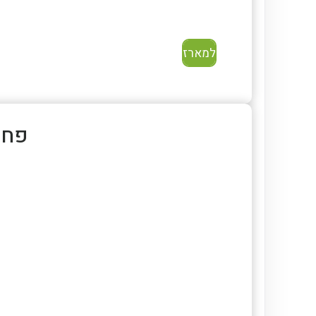
למארז
פחיות