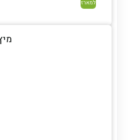
למארז
מיץ לי