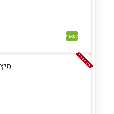
למארז
אזל מהמלאי
מיץ אשכ