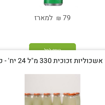
79
למארז
₪
הוסף לסל
וליות זכוכית 330 מ"ל 24 יח' - כשר