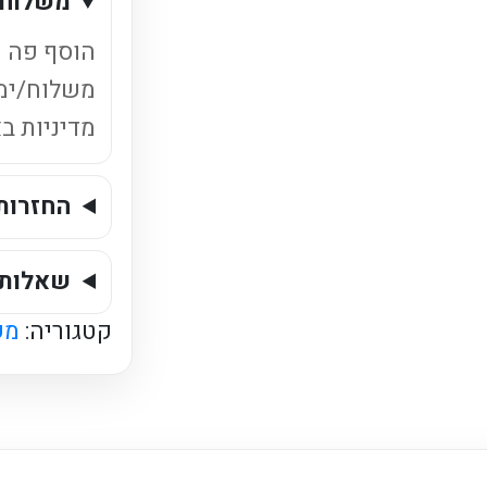
משלוחי
תוצרת
חוץ
הוסף פה ט
24
משלוח/ימ
יחידות
מדיניות ב
כשר
החזרות
שאלות 
קטגוריה:
מש