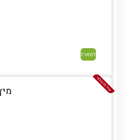
למארז
אזל מהמלאי
מיץ תו