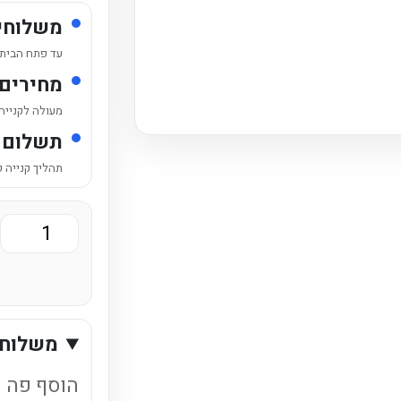
משלוחי
עד פתח הבית /
מחירים
מעולה לקנייה
תשלום 
תהליך קנייה 
כמות
של
שוופס
פחיות
משלוחי
פירות
יער
הוסף פה ט