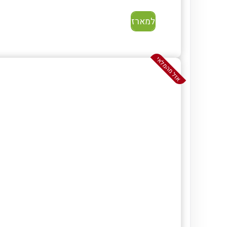
למארז
אזל מהמלאי