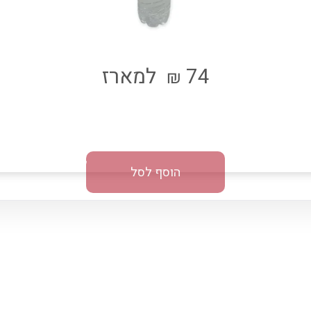
74
למארז
₪
הוסף לסל