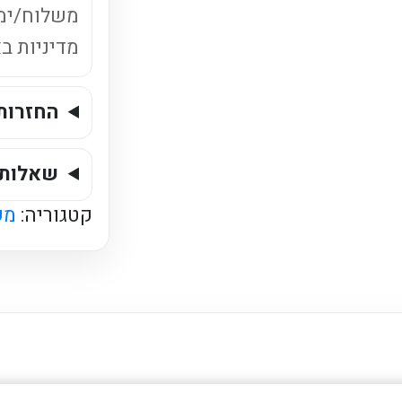
מוגז
משלוח/ימ
עדין
מדיניות ב
החזרות
שאלות 
קטגוריה:
מש