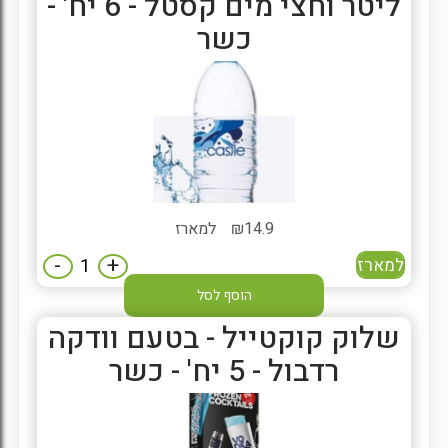
ליטר וחצי מים קסטל - 6 יח' -
כשר
14.9
₪
למארז
-
+
למארז
הוסף לסל
שלוק קוקטייל - בטעם וודקה
רדבול - 5 יח' - כשר