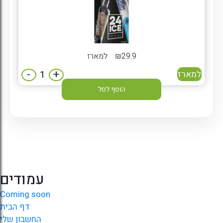
29.9
₪
למארז
-
+
למארז
הוסף לסל
עמודים
Coming soon
דף הבית
החשבון שלי