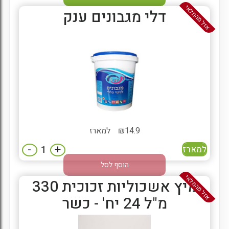
אזל מהמלאי
דלי מגבונים ענק
14.9
₪
למארז
-
+
למארז
הוסף לסל
אזל מהמלאי
מיץ אשכוליות זכוכית 330
מ"ל 24 יח' - כשר