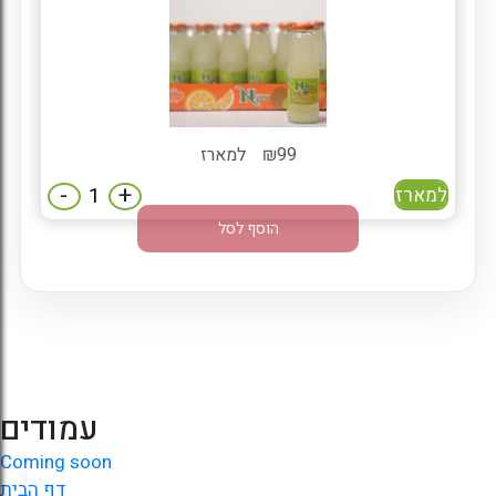
99
₪
למארז
-
+
למארז
הוסף לסל
עמודים
Coming soon
דף הבית