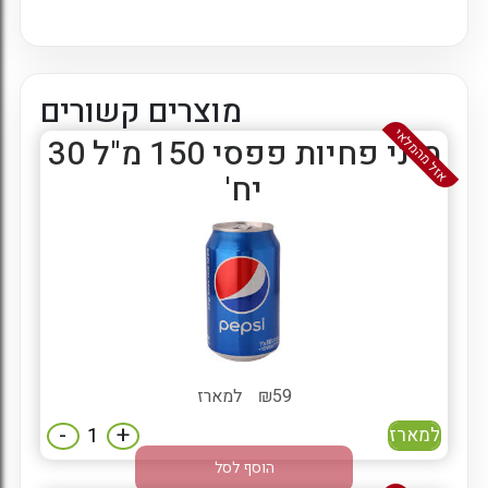
מוצרים קשורים
אזל מהמלאי
מיני פחיות פפסי 150 מ"ל 30
יח'
59
₪
למארז
-
+
למארז
הוסף לסל