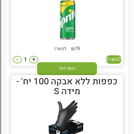
79
₪
למארז
-
+
למארז
הוסף לסל
כפפות ללא אבקה 100 יח' -
מידה S