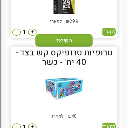
29.9
₪
למארז
-
+
למארז
הוסף לסל
טרופיות טרופיקס קש בצד -
40 יח' - כשר
40
₪
למארז
-
+
למארז