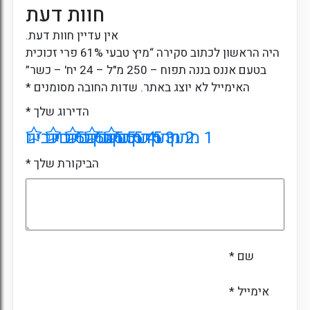
חוות דעת
אין עדיין חוות דעת.
היה הראשון לכתוב סקירה “מיץ טבעי 61% פרי זכוכית
בטעם אננס בננה תפוח – 250 מ"ל – 24 יח' – כשר”
האימייל לא יוצג באתר.
שדות החובה מסומנים
*
הדירוג שלך
*
1 מתוך 5 כוכבים
2 מתוך 5 כוכבים
3 מתוך 5 כוכבים
4 מתוך 5 כוכבים
5 מתוך 5 כוכבים
הביקורת שלך
*
שם
*
אימייל
*