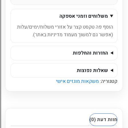
טבעי
61%
משלוחים וזמני אספקה
פרי
זכוכית
הוסף פה טקסט קצר על אזורי משלוח/ימים/עלות
בטעם
(אפשר גם למשוך מעמוד מדיניות באתר).
אננס
בננה
תפוח
החזרות והחלפות
-
250
שאלות נפוצות
מ"ל
קטגוריה:
משקאות מוגזים אישי
-
24
יח'
-
כשר
חוות דעת (0)