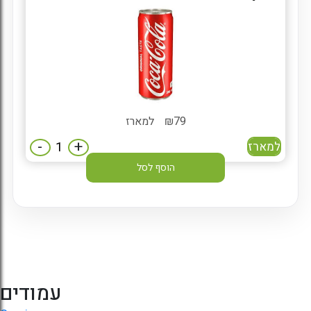
79
₪
למארז
-
+
למארז
הוסף לסל
עמודים