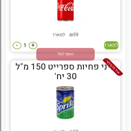
59
₪
למארז
-
+
למארז
הוסף לסל
אזל מהמלאי
מיני פחיות ספרייט 150 מ"ל
30 יח'