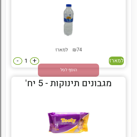
74
₪
למארז
-
+
למארז
הוסף לסל
מגבונים תינוקות - 5 יח'