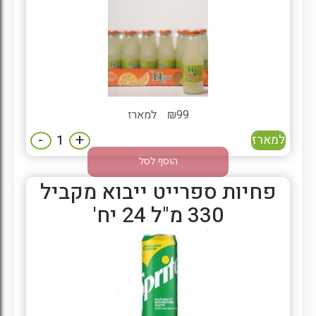
99
₪
למארז
-
+
למארז
הוסף לסל
פחיות ספרייט ייבוא מקביל
330 מ"ל 24 יח'