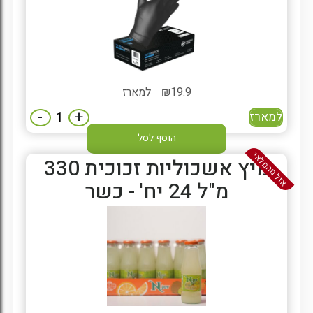
19.9
₪
למארז
-
+
למארז
הוסף לסל
אזל מהמלאי
מיץ אשכוליות זכוכית 330
מ"ל 24 יח' - כשר