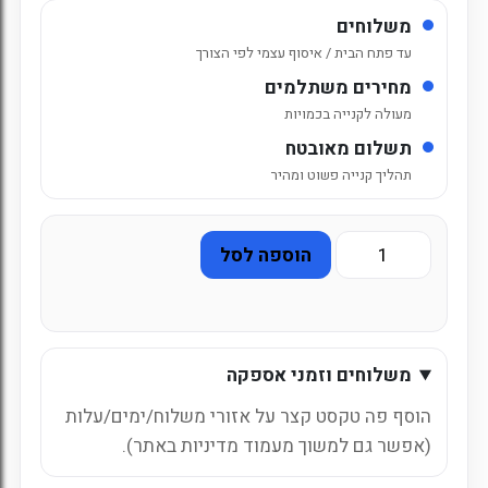
משלוחים
עד פתח הבית / איסוף עצמי לפי הצורך
מחירים משתלמים
מעולה לקנייה בכמויות
תשלום מאובטח
תהליך קנייה פשוט ומהיר
כמות
הוספה לסל
של
פחיות
קוקה
קולה
משלוחים וזמני אספקה
ייבוא
מקביל
הוסף פה טקסט קצר על אזורי משלוח/ימים/עלות
330
(אפשר גם למשוך מעמוד מדיניות באתר).
מ"ל